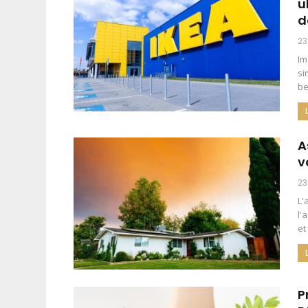
u
d
23
Im
si
be
A
v
23
L'
l'
et
P