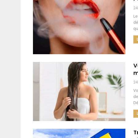
24
Le
dé
qu
V
m
24
Vo
de
Dé
T