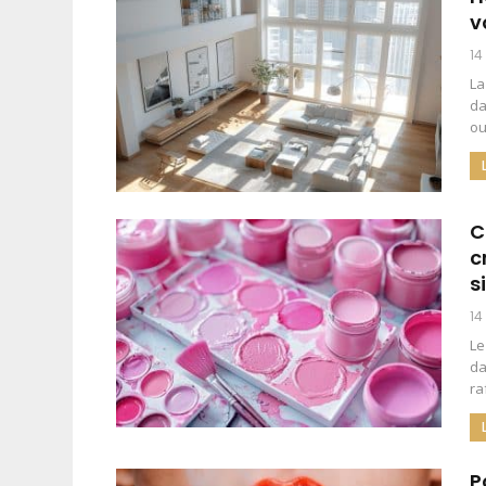
v
14
La
da
ou
C
c
s
14
Le
da
ra
P