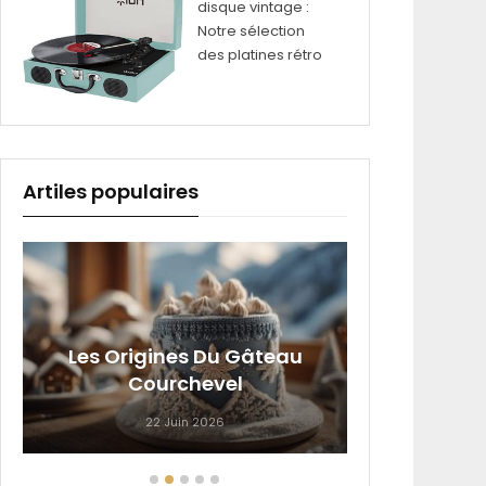
disque vintage :
Notre sélection
des platines rétro
Artiles populaires
Commen
Les Origines Du Gâteau
Manuelle
Courchevel
22 Juin 2026