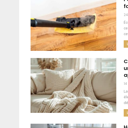
f
24
Éc
ce
ce
C
u
a
14
La
él
dé
H