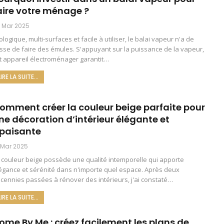
aire votre ménage ?
 Mar 2025
ologique, multi-surfaces et facile à utiliser, le balai vapeur n'a de
sse de faire des émules. S'appuyant sur la puissance de la vapeur,
t appareil électroménager garantit
…
LIRE LA SUITE...
omment créer la couleur beige parfaite pour
ne décoration d’intérieur élégante et
paisante
 Mar 2025
 couleur beige possède une qualité intemporelle qui apporte
égance et sérénité dans n'importe quel espace. Après deux
cennies passées à rénover des intérieurs, j'ai constaté
…
LIRE LA SUITE...
ome By Me : créez facilement les plans de