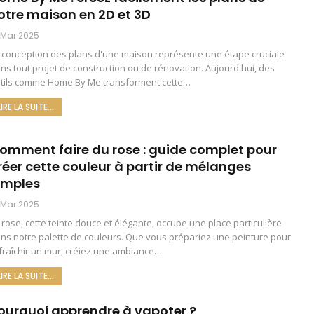
otre maison en 2D et 3D
 Mar 2025
 conception des plans d'une maison représente une étape cruciale
ns tout projet de construction ou de rénovation. Aujourd'hui, des
tils comme Home By Me transforment cette
…
LIRE LA SUITE...
omment faire du rose : guide complet pour
réer cette couleur à partir de mélanges
imples
 Mar 2025
 rose, cette teinte douce et élégante, occupe une place particulière
ns notre palette de couleurs. Que vous prépariez une peinture pour
fraîchir un mur, créiez une ambiance…
LIRE LA SUITE...
ourquoi apprendre à vapoter ?