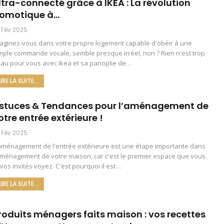
ltra-connecté grâce à IKEA : La révolution
omotique à…
 Fév 2025
aginez-vous dans votre propre logement capable d'obéir à une
mple commande vocale, semble presque irréel, non ? Rien n'est trop
au pour vous avec Ikea et sa panoplie de
…
LIRE LA SUITE...
stuces & Tendances pour l’aménagement de
otre entrée extérieure !
 Fév 2025
aménagement de l'entrée extérieure est une étape importante dans
aménagement de votre maison, car c'est le premier espace que vous
 vos invités voyez. C'est pourquoi il est
…
LIRE LA SUITE...
roduits ménagers faits maison : vos recettes