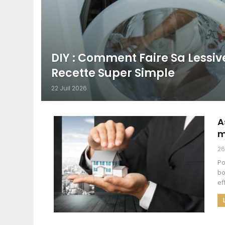
DIY : Comment Faire Sa Lessiv
Recette Super Simple
22 Juil 2026
A
m
26
Po
bo
ef