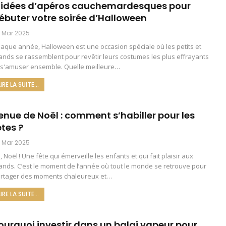
 idées d’apéros cauchemardesques pour
ébuter votre soirée d’Halloween
 Mar 2025
aque année, Halloween est une occasion spéciale où les petits et
ands se rassemblent pour revêtir leurs costumes les plus effrayants
 s'amuser ensemble. Quelle meilleure
…
LIRE LA SUITE...
enue de Noël : comment s’habiller pour les
êtes ?
 Mar 2025
riste :
Signe Cambriolage
, Noël ! Une fête qui émerveille les enfants et qui fait plaisir aux
lution Et
Roumain : Comment Les
ands. C’est le moment de l’année où tout le monde se retrouve pour
rtager des moments chaleureux et
…
e
Identifier ?
LIRE LA SUITE...
6
22 Juin 2026
ourquoi investir dans un balai vapeur pour