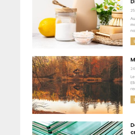
D
25
Au
mo
no
M
24
Le
El
re
D
c