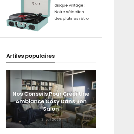
disque vintage :
Notre sélection
des platines rétro
Artiles populaires
Nos Conseils Pour Créer Une
Sig
Ambiance Cosy Dans Son
Roumai
Salon
21 Juil 2026