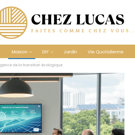
Maison
DIY
Jardin
Vie Quotidienne
’agence de la transition écologique