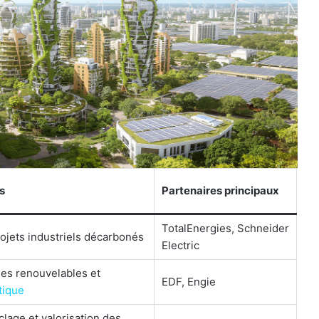
s
Partenaires principaux
TotalEnergies, Schneider
ojets industriels décarbonés
Electric
ies renouvelables et
EDF, Engie
tique
yclage et valorisation des