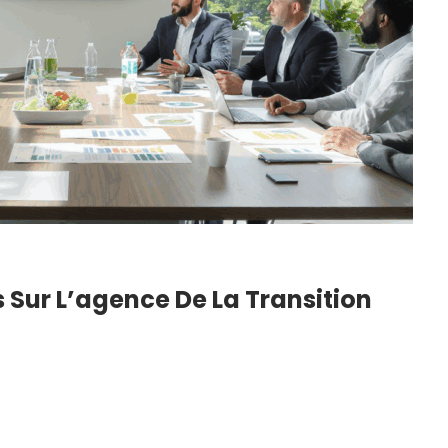
s Sur L’agence De La Transition
 Du Blanc
DIY : Comment Faire Sa
echniques,
Lessive Maison ? Notre
Recette Super…
6
22 Juil 2026