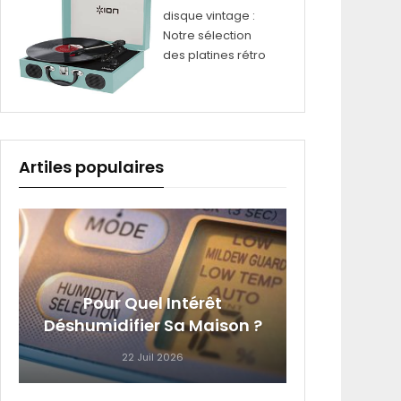
disque vintage :
Notre sélection
des platines rétro
Artiles populaires
4 Équi
Pour Quel Intérêt
Que Vo
Déshumidifier Sa Maison ?
22 Juil 2026