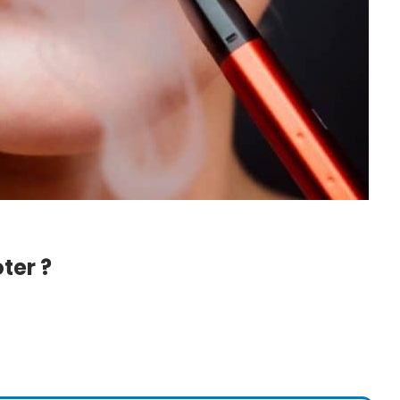
ter ?
 Petite
DIY : Comment Faire Sa
tuces Pour
Lessive Maison ? Notre
e…
Recette Super…
6
22 Juil 2026