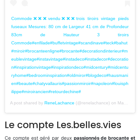
Commode❌❌❌vendu❌❌❌trois tiroirs vintage pieds
fuseaux Mesures: 80 cm de Largeur 41 cm de Profondeur
83cm de Hauteur 3 tiroirs
Commode#enfilade#buffetvintage#scandinave#teck#bahut
#miroir#brocanteenligne#brocante#decorationdinterieur#m
eublevintage#instavintage#instadeco#instadecor#decoratio
n#inspirationvintage#inspirationdeco#midcentury#midcentu
ryhome#bedroominspiration#oldmiror#blogdeco#hausmani
en#beaute#chatyvallauris#passionmiroir#napoleon#louisph
ilippe#miroirancien#retourdechine#
A post shared by
ReneLachance
(@renelachance) on
May 2, 2020 at 10:43am PDT
Le compte Les.belles.vies
Ce compte est géré par deux
passionnés de brocante et