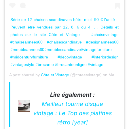
Série de 12 chaises scandinaves hêtre miel. 90 € l'unité –
Peuvent être vendues par 12, 8, 6 ou 4. . . Détails et
photos sur le site Côte et Vintage. . . #chaisevintage
#chaiseannees60 #chaisescandinave #designannees60
#meubleannees60#meublescandinave#vintagefurniture
#midcenturyfurniture #decovintage #interiordesign
#vintagestyle #brocante #brocanteenligne #vintage
A post shared by
Côte et Vintage
(@coteetvintage) on
May 13, 2020 at 2:54am PDT
Lire également :
Meilleur tourne disque
vintage : Le Top des platines
rétro [year]