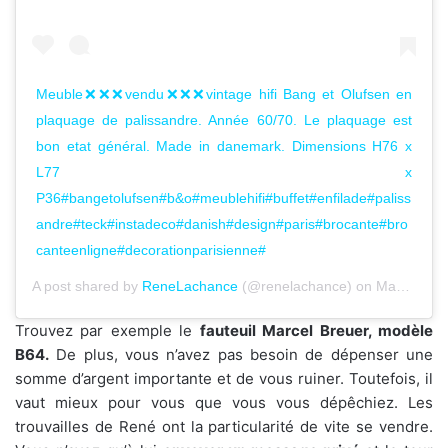
Meuble❌❌❌vendu❌❌❌vintage hifi Bang et Olufsen en
plaquage de palissandre. Année 60/70. Le plaquage est
bon etat général. Made in danemark. Dimensions H76 x
L77 x
P36#bangetolufsen#b&o#meublehifi#buffet#enfilade#paliss
andre#teck#instadeco#danish#design#paris#brocante#bro
canteenligne#decorationparisienne#
A post shared by
ReneLachance
(@renelachance) on
May 7, 2020 at 1:34pm PDT
Trouvez par exemple le
fauteuil Marcel Breuer, modèle
B64.
De plus, vous n’avez pas besoin de dépenser une
somme d’argent importante et de vous ruiner. Toutefois, il
vaut mieux pour vous que vous vous dépêchiez. Les
trouvailles de René ont la particularité de vite se vendre.