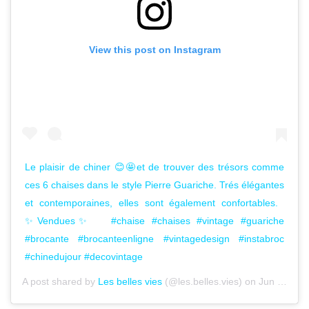
View this post on Instagram
Le plaisir de chiner 😊🤩et de trouver des trésors comme
ces 6 chaises dans le style Pierre Guariche.⁠ ⁠Trés élégantes
et contemporaines, elles sont également confortables.⁠ ⁠
✨Vendues✨⁠ ⁠ ⁠ #chaise #chaises #vintage #guariche
#brocante #brocanteenligne #vintagedesign #instabroc
#chinedujour #decovintage
A post shared by
Les belles vies
(@les.belles.vies) on
Jun 8, 2020 at 8:59am PDT