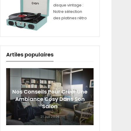
disque vintage :
Notre sélection
des platines rétro
Artiles populaires
Nos Conseils Pour Créer Une
Sig
Ambiance Cosy Dans Son
Roumai
Salon
21 Juil 2026