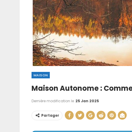
MAISON
Maison Autonome : Comment
Comment Faire
Manuellement : T
Dernière modification le
25 Jan 2025
…
Partager
21 Juin 202