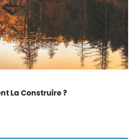
 La Construire ?
 Du Blanc
DIY : Comment Faire Sa
echniques,
Lessive Maison ? Notre
Recette Super…
6
22 Juil 2026