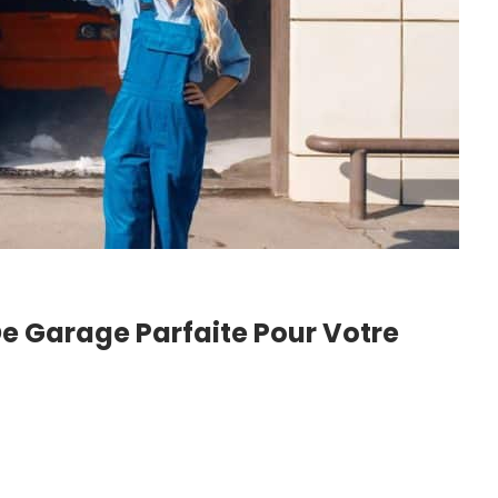
e Garage Parfaite Pour Votre
 Du Blanc
DIY : Comment Faire Sa
echniques,
Lessive Maison ? Notre
Recette Super…
6
22 Juil 2026