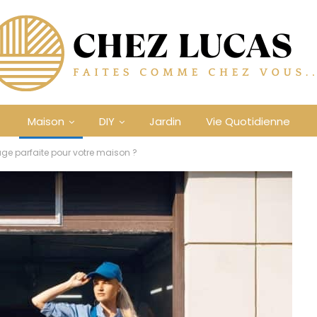
Maison
DIY
Jardin
Vie Quotidienne
ge parfaite pour votre maison ?