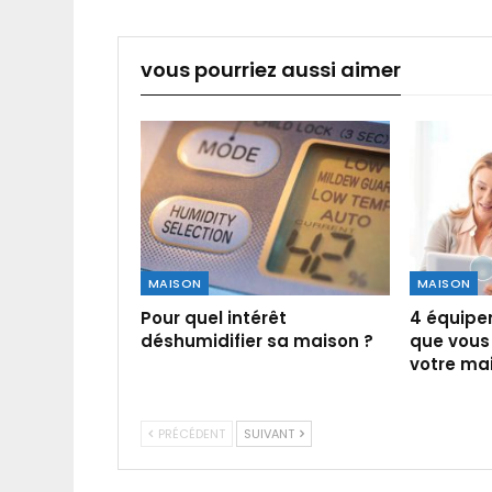
vous pourriez aussi aimer
MAISON
MAISON
Pour quel intérêt
4 équipe
déshumidifier sa maison ?
que vous 
votre ma
PRÉCÉDENT
SUIVANT