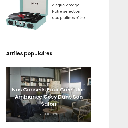
disque vintage :
Notre sélection
des platines rétro
Artiles populaires
Nos Conseils Pour Créer Une
Sig
Ambiance Cosy Dans Son
Roumai
Salon
21 Juil 2026