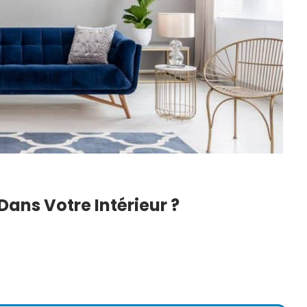
Dans Votre Intérieur ?
iolage
DIY : Comment Faire Sa
ment Les
Lessive Maison ? Notre
r ?
Recette Super…
6
22 Juil 2026