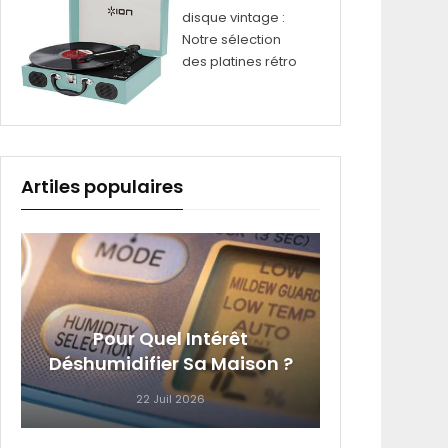
disque vintage :
Notre sélection
des platines rétro
Artiles populaires
4 Équi
Pour Quel Intérêt
Que Vo
Déshumidifier Sa Maison ?
22 Juil 2026