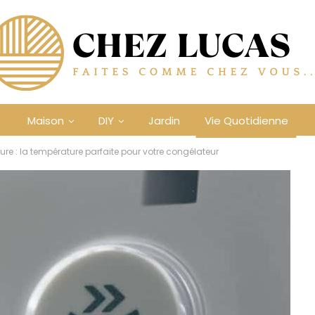
Maison
DIY
Jardin
Vie Quotidienne
ure : la température parfaite pour votre congélateur