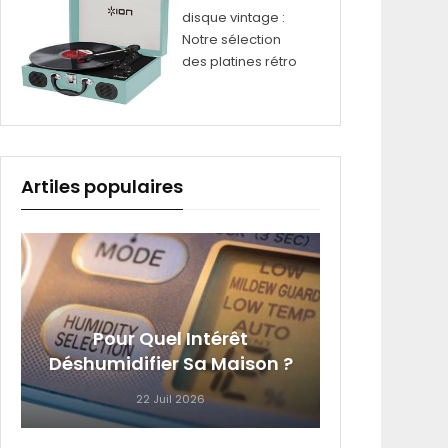
disque vintage :
Notre sélection
des platines rétro
Artiles populaires
4 Équi
Pour Quel Intérêt
Que Vo
Déshumidifier Sa Maison ?
22 Juil 2026