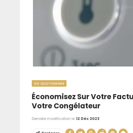
VIE QUOTIDIENNE
Aménager Une
Économisez Sur Votre Factu
Cuisine : Nos As
Votre Congélateur
La Rendr
Dernière modification le
12 Déc 2023
20 Juil 202