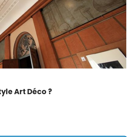
le Art Déco ?
iolage
DIY : Comment Faire Sa
ment Les
Lessive Maison ? Notre
r ?
Recette Super…
6
22 Juil 2026