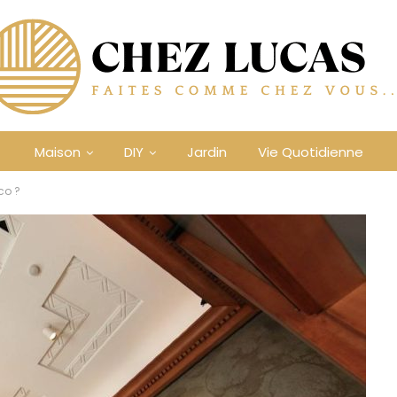
Maison
DIY
Jardin
Vie Quotidienne
co ?