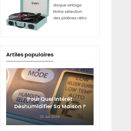
disque vintage :
Notre sélection
des platines rétro
Artiles populaires
4 Équi
Pour Quel Intérêt
Que Vo
Déshumidifier Sa Maison ?
22 Juil 2026