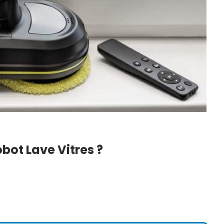
bot Lave Vitres ?
 Du Blanc
DIY : Comment Faire Sa
echniques,
Lessive Maison ? Notre
Recette Super…
6
22 Juil 2026