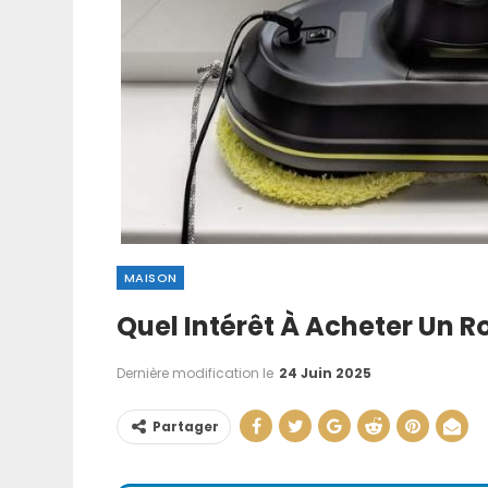
MAISON
Quel Intérêt À Acheter Un Ro
Comment Faire
Manuellement : T
Dernière modification le
24 Juin 2025
…
Partager
21 Juin 202