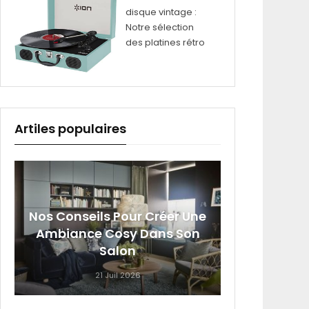
disque vintage :
Notre sélection
des platines rétro
Artiles populaires
Nos Conseils Pour Créer Une
Sig
Ambiance Cosy Dans Son
Roumai
Salon
21 Juil 2026