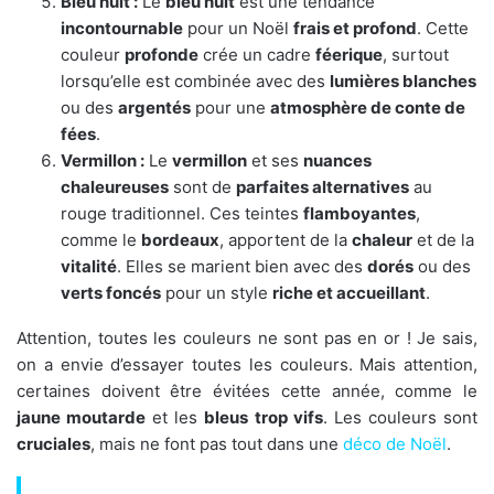
Bleu nuit :
Le
bleu nuit
est une tendance
incontournable
pour un Noël
frais et profond
. Cette
couleur
profonde
crée un cadre
féerique
, surtout
lorsqu’elle est combinée avec des
lumières blanches
ou des
argentés
pour une
atmosphère de conte de
fées
.
Vermillon :
Le
vermillon
et ses
nuances
chaleureuses
sont de
parfaites alternatives
au
rouge traditionnel. Ces teintes
flamboyantes
,
comme le
bordeaux
, apportent de la
chaleur
et de la
vitalité
. Elles se marient bien avec des
dorés
ou des
verts foncés
pour un style
riche et accueillant
.
Attention, toutes les couleurs ne sont pas en or ! Je sais,
on a envie d’essayer toutes les couleurs. Mais attention,
certaines doivent être évitées cette année, comme le
jaune moutarde
et les
bleus trop vifs
. Les couleurs sont
cruciales
, mais ne font pas tout dans une
déco de Noël
.