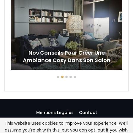
Nos Conseils Pour Créer Une
Ambiance Cosy Dans Son Salon
Mentions Légales
Contact
This website uses cookies to improve your experience. We'll
assume you're ok with this, but you can opt-out if you wish.
© 2026 - Chez Lucas - Tous droits réservés