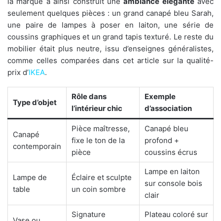
la marque a ainsi construit une
ambiance élégante
avec
seulement quelques pièces : un grand canapé bleu Sarah,
une paire de lampes à poser en laiton, une série de
coussins graphiques et un grand tapis texturé. Le reste du
mobilier était plus neutre, issu d’enseignes généralistes,
comme celles comparées dans cet article sur la qualité-
prix d’
IKEA
.
Rôle dans
Exemple
Type d’objet
l’intérieur chic
d’association
Pièce maîtresse,
Canapé bleu
Canapé
fixe le ton de la
profond +
contemporain
pièce
coussins écrus
Lampe en laiton
Lampe de
Éclaire et sculpte
sur console bois
table
un coin sombre
clair
Signature
Plateau coloré sur
Vase ou