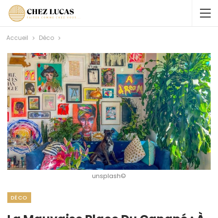
Accueil
Déco
unsplash©
DÉCO