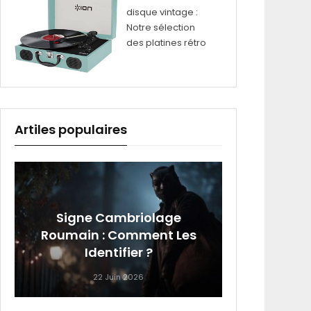
disque vintage :
Notre sélection
des platines rétro
Artiles populaires
Signe Cambriolage
Roumain : Comment Les
Les Or
Identifier ?
22 Juin 2026