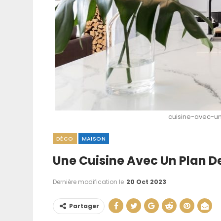
cuisine-avec-un
DÉCO
MAISON
Pupe De Mouch
Une Cuisine Avec Un Plan De
Maison : Cau
Solutio
Dernière modification le
20 Oct 2023
21 Juin 202
Partager