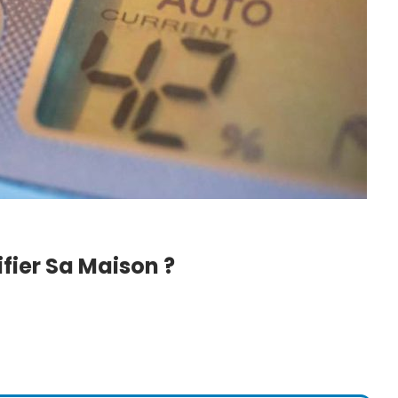
fier Sa Maison ?
 Du Blanc
DIY : Comment Faire Sa
echniques,
Lessive Maison ? Notre
Recette Super…
6
22 Juil 2026