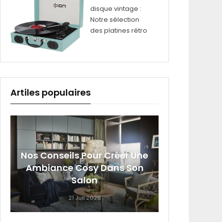
disque vintage :
Notre sélection
des platines rétro
Artiles populaires
Nos Conseils Pour Créer Une
Sig
Ambiance Cosy Dans Son
Roumai
Salon
21 Juil 2026