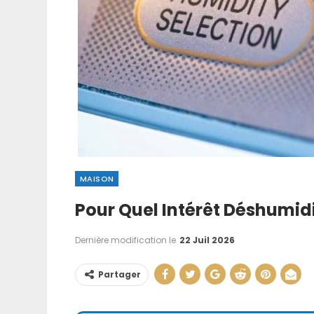
MAISON
Pour Quel Intérêt Déshumidi
Comment Faire
Manuellement : T
Dernière modification le
22 Juil 2026
…
Partager
21 Juin 202