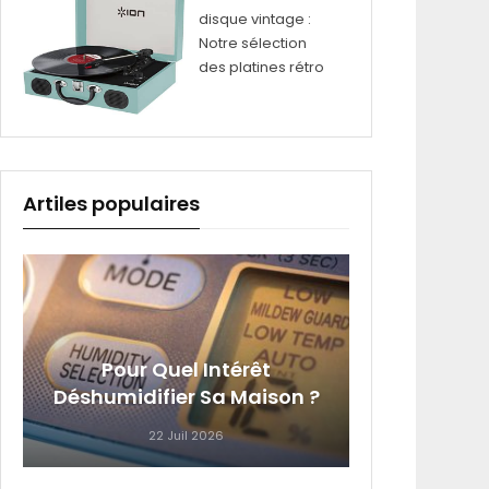
disque vintage :
Notre sélection
des platines rétro
Artiles populaires
4 Équi
Pour Quel Intérêt
Que Vo
Déshumidifier Sa Maison ?
22 Juil 2026