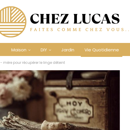
Maison
DIY
Jardin
Vie Quotidienne
mère pour récupérer le linge déteint