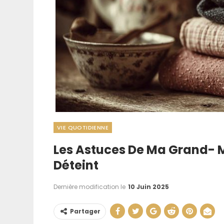
VIE QUOTIDIENNE
Les Astuces De Ma Grand- M
Aménager Une
Déteint
Cuisine : Nos As
La Rendr
Dernière modification le
10 Juin 2025
20 Juil 202
Partager