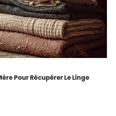
ère Pour Récupérer Le Linge
 Petite
DIY : Comment Faire Sa
tuces Pour
Lessive Maison ? Notre
e…
Recette Super…
6
22 Juil 2026