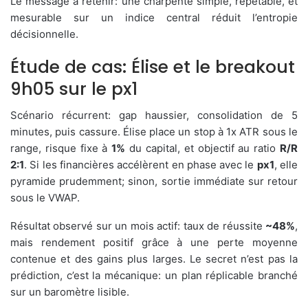
Le message à retenir: une charpente simple, répétable, et
mesurable sur un indice central réduit l’entropie
décisionnelle.
Étude de cas: Élise et le breakout
9h05 sur le px1
Scénario récurrent: gap haussier, consolidation de 5
minutes, puis cassure. Élise place un stop à 1x ATR sous le
range, risque fixe à
1%
du capital, et objectif au ratio
R/R
2:1
. Si les financières accélèrent en phase avec le
px1
, elle
pyramide prudemment; sinon, sortie immédiate sur retour
sous le VWAP.
Résultat observé sur un mois actif: taux de réussite
~48%
,
mais rendement positif grâce à une perte moyenne
contenue et des gains plus larges. Le secret n’est pas la
prédiction, c’est la mécanique: un plan réplicable branché
sur un baromètre lisible.