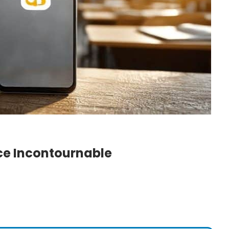
ace Incontournable
 Petite
DIY : Comment Faire Sa
tuces Pour
Lessive Maison ? Notre
e…
Recette Super…
6
22 Juil 2026