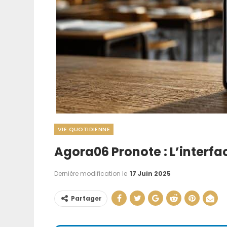
VIE QUOTIDIENNE
Agora06 Pronote : L’interf
Aménager Une
Cuisine : Nos As
Dernière modification le
17 Juin 2025
La Rendr
Partager
20 Juil 202