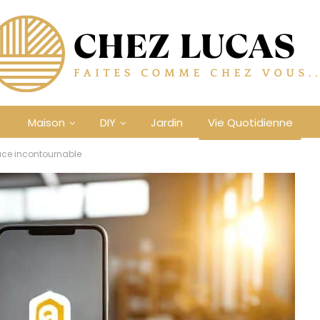
Maison
DIY
Jardin
Vie Quotidienne
face incontournable