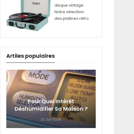
disque vintage :
Notre sélection
des platines rétro
Artiles populaires
4 Équi
Pour Quel Intérêt
Que Vo
Déshumidifier Sa Maison ?
22 Juil 2026