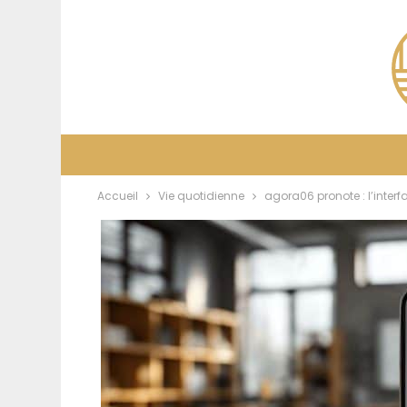
Accueil
Vie quotidienne
agora06 pronote : l’inter