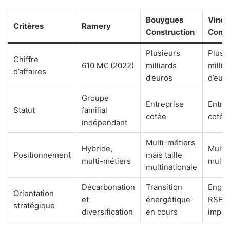
Bouygues
Vinci
Critères
Ramery
Construction
Const
Plusieurs
Plusi
Chiffre
610 M€ (2022)
milliards
millia
d’affaires
d’euros
d’eur
Groupe
Entreprise
Entre
Statut
familial
cotée
cotée
indépendant
Multi-métiers
Hybride,
Multi
Positionnement
mais taille
multi-métiers
multin
multinationale
Décarbonation
Transition
Enga
Orientation
et
énergétique
RSE
stratégique
diversification
en cours
impor