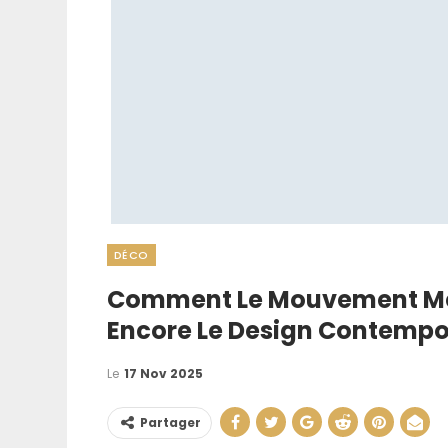
DÉCO
Comment Le Mouvement Me
Signe Cambr
Encore Le Design Contempo
Roumain : Com
Identifie
Le
17 Nov 2025
22 Juin 202
Partager