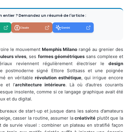
en entier ? Demandez un résumé de l'article :
Claude
Gemini
 croire le mouvement
Memphis Milano
rangé au grenier des
uleurs vives
, ses
formes géométriques
sans complexe et
iaux reviennent régulièrement électriser le
design
ste postmoderne signé Ettore Sottsass et une poignée
rmé en véritable
révolution esthétique
, qui irrigue encore
re et l’
architecture intérieure
. Là où d’autres courants
resque insolente, comme si ce langage graphique avait été
x et du digital.
 bureaux de start-up et jusque dans les salons d’amateurs
beige, casser la routine, assumer la
créativité
plutôt que la
 de survie visuel : combiner un plateau en stratifié façon