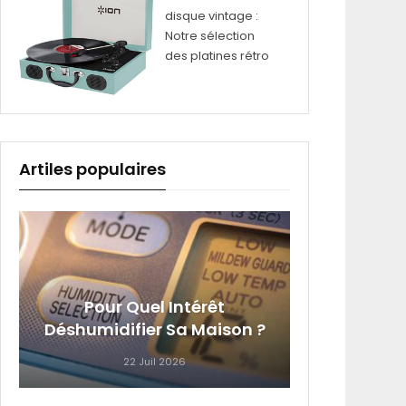
disque vintage :
Notre sélection
des platines rétro
Artiles populaires
4 Équi
Pour Quel Intérêt
Que Vo
Déshumidifier Sa Maison ?
22 Juil 2026