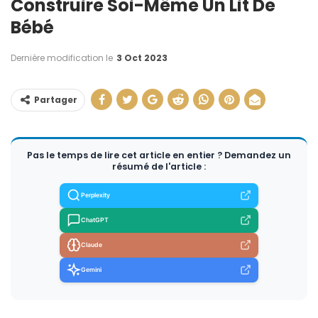
Construire Soi-Même Un Lit De
Bébé
Dernière modification le
3 Oct 2023
Partager
Pas le temps de lire cet article en entier ? Demandez un
résumé de l'article :
Perplexity
ChatGPT
Claude
Gemini