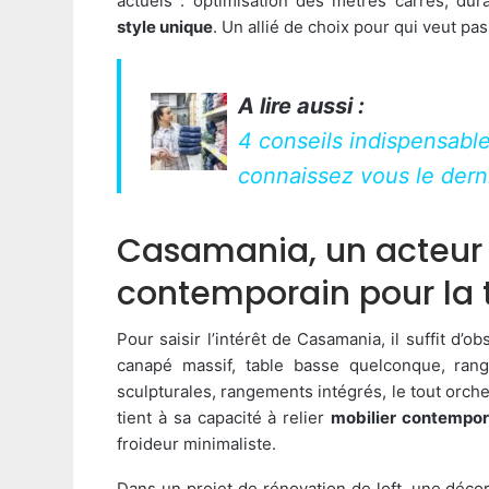
actuels : optimisation des mètres carrés, dur
style unique
. Un allié de choix pour qui veut p
A lire aussi :
4 conseils indispensable
connaissez vous le dern
Casamania, un acteur 
contemporain pour la t
Pour saisir l’intérêt de Casamania, il suffit d’
canapé massif, table basse quelconque, rang
sculpturales, rangements intégrés, le tout orche
tient à sa capacité à relier
mobilier contempor
froideur minimaliste.
Dans un projet de rénovation de loft, une décor