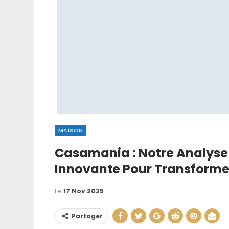
MAISON
Casamania : Notre Analyse 
Comment Faire
Innovante Pour Transformer
Manuellement : T
…
Le
17 Nov 2025
21 Juin 202
Partager