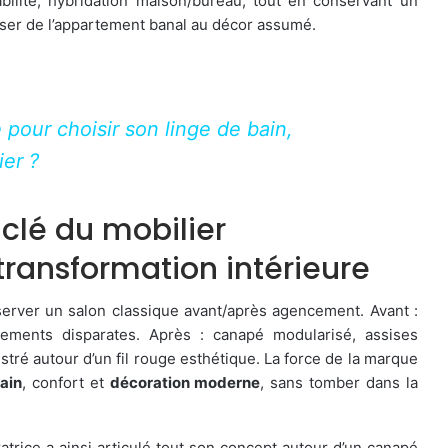
abilité, hybridation maison/bureau, tout en conservant un
asser de l’appartement banal au décor assumé.
 pour choisir son linge de bain,
ier ?
clé du mobilier
ransformation intérieure
observer un salon classique avant/après agencement. Avant :
ements disparates. Après : canapé modularisé, assises
stré autour d’un fil rouge esthétique. La force de la marque
ain
, confort et
décoration moderne
, sans tomber dans la
atrice a ainsi articulé tout son concept autour d’un canapé