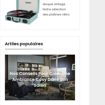
disque vintage :
Notre sélection
des platines rétro
Artiles populaires
Nos Conseils Pour Créer Une
Sig
Ambiance Cosy Dans Son
Roumai
Salon
21 Juil 2026