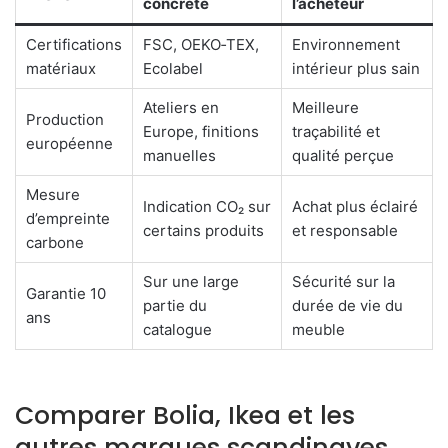
concrète
l’acheteur
Certifications
FSC, OEKO‑TEX,
Environnement
matériaux
Ecolabel
intérieur plus sain
Ateliers en
Meilleure
Production
Europe, finitions
traçabilité et
européenne
manuelles
qualité perçue
Mesure
Indication CO₂ sur
Achat plus éclairé
d’empreinte
certains produits
et responsable
carbone
Sur une large
Sécurité sur la
Garantie 10
partie du
durée de vie du
ans
catalogue
meuble
Comparer Bolia, Ikea et les
autres marques scandinaves