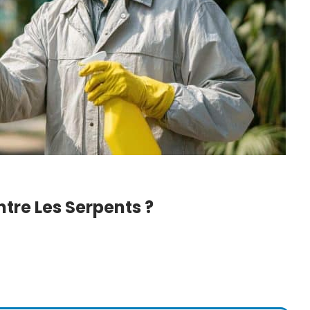
ntre Les Serpents ?
 Petite
DIY : Comment Faire Sa
tuces Pour
Lessive Maison ? Notre
e…
Recette Super…
6
22 Juil 2026