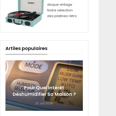
disque vintage :
Notre sélection
des platines rétro
Artiles populaires
4 Équi
Pour Quel Intérêt
Que Vo
Déshumidifier Sa Maison ?
22 Juil 2026