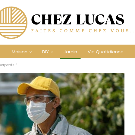
Maison
DIY
Jardin
Vie Quotidienne
 serpents ?