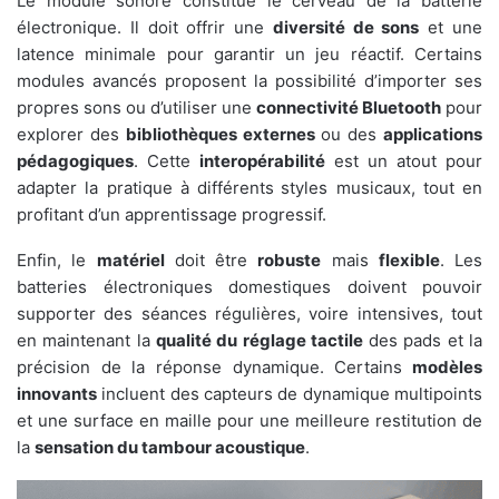
Le module sonore constitue le cerveau de la batterie
électronique. Il doit offrir une
diversité de sons
et une
latence minimale pour garantir un jeu réactif. Certains
modules avancés proposent la possibilité d’importer ses
propres sons ou d’utiliser une
connectivité Bluetooth
pour
explorer des
bibliothèques externes
ou des
applications
pédagogiques
. Cette
interopérabilité
est un atout pour
adapter la pratique à différents
styles musicaux, tout en
profitant d’un apprentissage progressif.
Enfin, le
matériel
doit être
robuste
mais
flexible
. Les
batteries électroniques domestiques doivent pouvoir
supporter des séances régulières, voire intensives, tout
en maintenant la
qualité du réglage tactile
des pads et la
précision de la réponse dynamique. Certains
modèles
innovants
incluent des capteurs de dynamique multipoints
et une surface en maille pour une meilleure restitution de
la
sensation du tambour acoustique
.